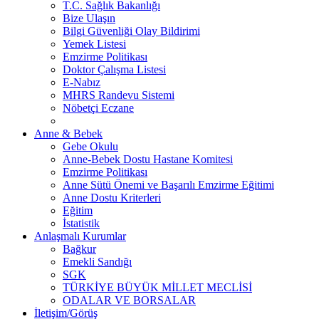
T.C. Sağlık Bakanlığı
Bize Ulaşın
Bilgi Güvenliği Olay Bildirimi
Yemek Listesi
Emzirme Politikası
Doktor Çalışma Listesi
E-Nabız
MHRS Randevu Sistemi
Nöbetçi Eczane
Anne & Bebek
Gebe Okulu
Anne-Bebek Dostu Hastane Komitesi
Emzirme Politikası
Anne Sütü Önemi ve Başarılı Emzirme Eğitimi
Anne Dostu Kriterleri
Eğitim
İstatistik
Anlaşmalı Kurumlar
Bağkur
Emekli Sandığı
SGK
TÜRKİYE BÜYÜK MİLLET MECLİSİ
ODALAR VE BORSALAR
İletişim/Görüş