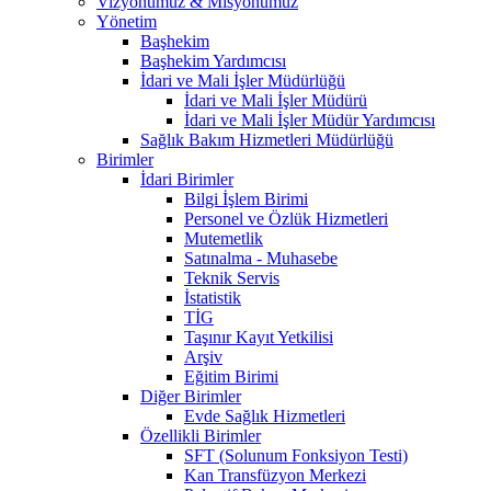
Vizyonumuz & Misyonumuz
Yönetim
Başhekim
Başhekim Yardımcısı
İdari ve Mali İşler Müdürlüğü
İdari ve Mali İşler Müdürü
İdari ve Mali İşler Müdür Yardımcısı
Sağlık Bakım Hizmetleri Müdürlüğü
Birimler
İdari Birimler
Bilgi İşlem Birimi
Personel ve Özlük Hizmetleri
Mutemetlik
Satınalma - Muhasebe
Teknik Servis
İstatistik
TİG
Taşınır Kayıt Yetkilisi
Arşiv
Eğitim Birimi
Diğer Birimler
Evde Sağlık Hizmetleri
Özellikli Birimler
SFT (Solunum Fonksiyon Testi)
Kan Transfüzyon Merkezi