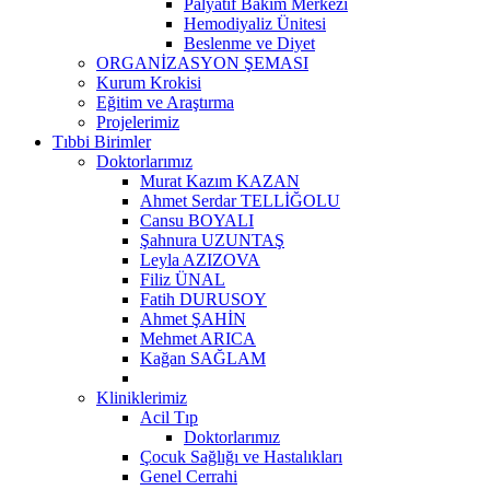
Palyatif Bakım Merkezi
Hemodiyaliz Ünitesi
Beslenme ve Diyet
ORGANİZASYON ŞEMASI
Kurum Krokisi
Eğitim ve Araştırma
Projelerimiz
Tıbbi Birimler
Doktorlarımız
Murat Kazım KAZAN
Ahmet Serdar TELLİĞOLU
Cansu BOYALI
Şahnura UZUNTAŞ
Leyla AZIZOVA
Filiz ÜNAL
Fatih DURUSOY
Ahmet ŞAHİN
Mehmet ARICA
Kağan SAĞLAM
Kliniklerimiz
Acil Tıp
Doktorlarımız
Çocuk Sağlığı ve Hastalıkları
Genel Cerrahi