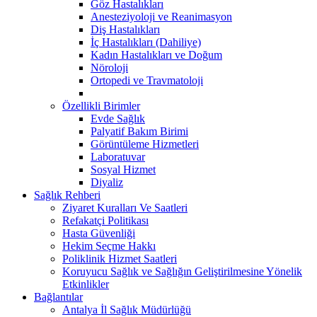
Göz Hastalıkları
Anesteziyoloji ve Reanimasyon
Diş Hastalıkları
İç Hastalıkları (Dahiliye)
Kadın Hastalıkları ve Doğum
Nöroloji
Ortopedi ve Travmatoloji
Özellikli Birimler
Evde Sağlık
Palyatif Bakım Birimi
Görüntüleme Hizmetleri
Laboratuvar
Sosyal Hizmet
Diyaliz
Sağlık Rehberi
Ziyaret Kuralları Ve Saatleri
Refakatçi Politikası
Hasta Güvenliği
Hekim Seçme Hakkı
Poliklinik Hizmet Saatleri
Koruyucu Sağlık ve Sağlığın Geliştirilmesine Yönelik
Etkinlikler
Bağlantılar
Antalya İl Sağlık Müdürlüğü