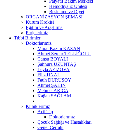
Palyatif Bakım Merkezi
Hemodiyaliz Ünitesi
Beslenme ve Diyet
ORGANİZASYON ŞEMASI
Kurum Krokisi
Eğitim ve Araştırma
Projelerimiz
Tıbbi Birimler
Doktorlarımız
Murat Kazım KAZAN
Ahmet Serdar TELLİĞOLU
Cansu BOYALI
Şahnura UZUNTAŞ
Leyla AZIZOVA
Filiz ÜNAL
Fatih DURUSOY
Ahmet ŞAHİN
Mehmet ARICA
Kağan SAĞLAM
Kliniklerimiz
Acil Tıp
Doktorlarımız
Çocuk Sağlığı ve Hastalıkları
Genel Cerrahi