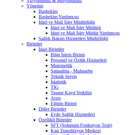
Vizyonumuz & Misyonumuz
Yönetim
Başhekim
Başhekim Yardımcısı
İdari ve Mali İşler Müdürlüğü
İdari ve Mali İşler Müdürü
İdari ve Mali İşler Müdür Yardımcısı
Sağlık Bakım Hizmetleri Müdürlüğü
Birimler
İdari Birimler
Bilgi İşlem Birimi
Personel ve Özlük Hizmetleri
Mutemetlik
Satınalma - Muhasebe
Teknik Servis
İstatistik
TİG
Taşınır Kayıt Yetkilisi
Arşiv
Eğitim Birimi
Diğer Birimler
Evde Sağlık Hizmetleri
Özellikli Birimler
SFT (Solunum Fonksiyon Testi)
Kan Transfüzyon Merkezi