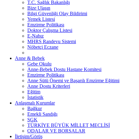
T.C. Sağlık Bakanlığı
Bize Ulaşın
Bilgi Güvenliği Olay Bildirimi
Yemek Listesi
Emzirme Politikası
Doktor Çalışma Listesi
E-Nabız
MHRS Randevu Sistemi
Nöbetçi Eczane
Anne & Bebek
Gebe Okulu
Anne-Bebek Dostu Hastane Komitesi
Emzirme Politikası
Anne Sütü Önemi ve Başarılı Emzirme Eğitimi
Anne Dostu Kriterleri
Eğitim
İstatistik
Anlaşmalı Kurumlar
Bağkur
Emekli Sandığı
SGK
TÜRKİYE BÜYÜK MİLLET MECLİSİ
ODALAR VE BORSALAR
İletişim/Görüş