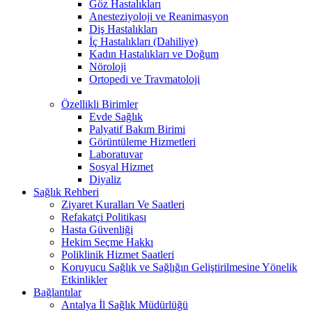
Göz Hastalıkları
Anesteziyoloji ve Reanimasyon
Diş Hastalıkları
İç Hastalıkları (Dahiliye)
Kadın Hastalıkları ve Doğum
Nöroloji
Ortopedi ve Travmatoloji
Özellikli Birimler
Evde Sağlık
Palyatif Bakım Birimi
Görüntüleme Hizmetleri
Laboratuvar
Sosyal Hizmet
Diyaliz
Sağlık Rehberi
Ziyaret Kuralları Ve Saatleri
Refakatçi Politikası
Hasta Güvenliği
Hekim Seçme Hakkı
Poliklinik Hizmet Saatleri
Koruyucu Sağlık ve Sağlığın Geliştirilmesine Yönelik
Etkinlikler
Bağlantılar
Antalya İl Sağlık Müdürlüğü