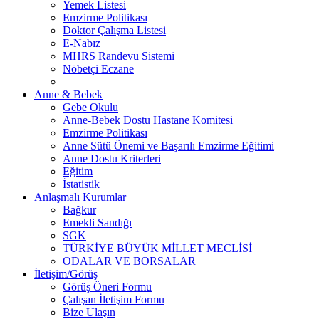
Yemek Listesi
Emzirme Politikası
Doktor Çalışma Listesi
E-Nabız
MHRS Randevu Sistemi
Nöbetçi Eczane
Anne & Bebek
Gebe Okulu
Anne-Bebek Dostu Hastane Komitesi
Emzirme Politikası
Anne Sütü Önemi ve Başarılı Emzirme Eğitimi
Anne Dostu Kriterleri
Eğitim
İstatistik
Anlaşmalı Kurumlar
Bağkur
Emekli Sandığı
SGK
TÜRKİYE BÜYÜK MİLLET MECLİSİ
ODALAR VE BORSALAR
İletişim/Görüş
Görüş Öneri Formu
Çalışan İletişim Formu
Bize Ulaşın