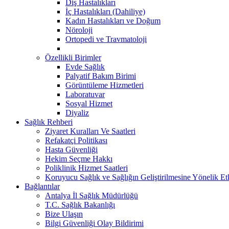
Diş Hastalıkları
İç Hastalıkları (Dahiliye)
Kadın Hastalıkları ve Doğum
Nöroloji
Ortopedi ve Travmatoloji
Özellikli Birimler
Evde Sağlık
Palyatif Bakım Birimi
Görüntüleme Hizmetleri
Laboratuvar
Sosyal Hizmet
Diyaliz
Sağlık Rehberi
Ziyaret Kuralları Ve Saatleri
Refakatçi Politikası
Hasta Güvenliği
Hekim Seçme Hakkı
Poliklinik Hizmet Saatleri
Koruyucu Sağlık ve Sağlığın Geliştirilmesine Yönelik Etk
Bağlantılar
Antalya İl Sağlık Müdürlüğü
T.C. Sağlık Bakanlığı
Bize Ulaşın
Bilgi Güvenliği Olay Bildirimi