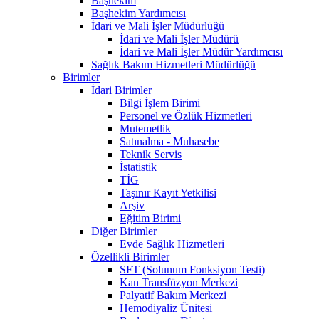
Başhekim
Başhekim Yardımcısı
İdari ve Mali İşler Müdürlüğü
İdari ve Mali İşler Müdürü
İdari ve Mali İşler Müdür Yardımcısı
Sağlık Bakım Hizmetleri Müdürlüğü
Birimler
İdari Birimler
Bilgi İşlem Birimi
Personel ve Özlük Hizmetleri
Mutemetlik
Satınalma - Muhasebe
Teknik Servis
İstatistik
TİG
Taşınır Kayıt Yetkilisi
Arşiv
Eğitim Birimi
Diğer Birimler
Evde Sağlık Hizmetleri
Özellikli Birimler
SFT (Solunum Fonksiyon Testi)
Kan Transfüzyon Merkezi
Palyatif Bakım Merkezi
Hemodiyaliz Ünitesi