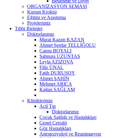
Beslenme ve Diyet
ORGANİZASYON ŞEMASI
Kurum Krokisi
Eğitim ve Araştırma
Projelerimiz
Tıbbi Birimler
Doktorlarımız
Murat Kazım KAZAN
Ahmet Serdar TELLİĞOLU
Cansu BOYALI
Şahnura UZUNTAŞ
Leyla AZIZOVA
Filiz ÜNAL
Fatih DURUSOY
Ahmet ŞAHİN
Mehmet ARICA
Kağan SAĞLAM
Kliniklerimiz
Acil Tıp
Doktorlarımız
Çocuk Sağlığı ve Hastalıkları
Genel Cerrahi
Göz Hastalıkları
Anesteziyoloji ve Reanimasyon