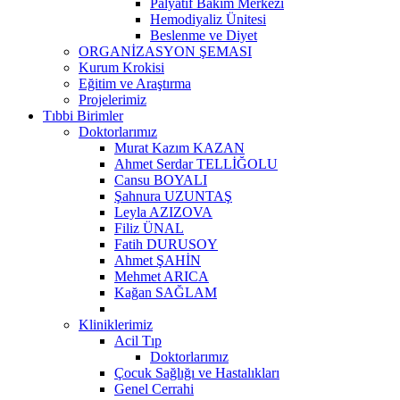
Palyatif Bakım Merkezi
Hemodiyaliz Ünitesi
Beslenme ve Diyet
ORGANİZASYON ŞEMASI
Kurum Krokisi
Eğitim ve Araştırma
Projelerimiz
Tıbbi Birimler
Doktorlarımız
Murat Kazım KAZAN
Ahmet Serdar TELLİĞOLU
Cansu BOYALI
Şahnura UZUNTAŞ
Leyla AZIZOVA
Filiz ÜNAL
Fatih DURUSOY
Ahmet ŞAHİN
Mehmet ARICA
Kağan SAĞLAM
Kliniklerimiz
Acil Tıp
Doktorlarımız
Çocuk Sağlığı ve Hastalıkları
Genel Cerrahi