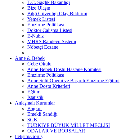
T.C. Sağlık Bakanlığı
Bize Ulaşın
Bilgi Güvenliği Olay Bildirimi
Yemek Listesi
Emzirme Politikası
Doktor Çalışma Listesi
E-Nabız
MHRS Randevu Sistemi
Nöbetçi Eczane
Anne & Bebek
Gebe Okulu
Anne-Bebek Dostu Hastane Komitesi
Emzirme Politikası
Anne Sütü Önemi ve Başarılı Emzirme Eğitimi
Anne Dostu Kriterleri
Eğitim
İstatistik
Anlaşmalı Kurumlar
Bağkur
Emekli Sandığı
SGK
TÜRKİYE BÜYÜK MİLLET MECLİSİ
ODALAR VE BORSALAR
İletişim/Görüş