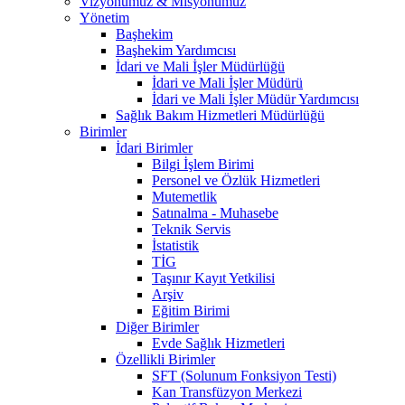
Vizyonumuz & Misyonumuz
Yönetim
Başhekim
Başhekim Yardımcısı
İdari ve Mali İşler Müdürlüğü
İdari ve Mali İşler Müdürü
İdari ve Mali İşler Müdür Yardımcısı
Sağlık Bakım Hizmetleri Müdürlüğü
Birimler
İdari Birimler
Bilgi İşlem Birimi
Personel ve Özlük Hizmetleri
Mutemetlik
Satınalma - Muhasebe
Teknik Servis
İstatistik
TİG
Taşınır Kayıt Yetkilisi
Arşiv
Eğitim Birimi
Diğer Birimler
Evde Sağlık Hizmetleri
Özellikli Birimler
SFT (Solunum Fonksiyon Testi)
Kan Transfüzyon Merkezi