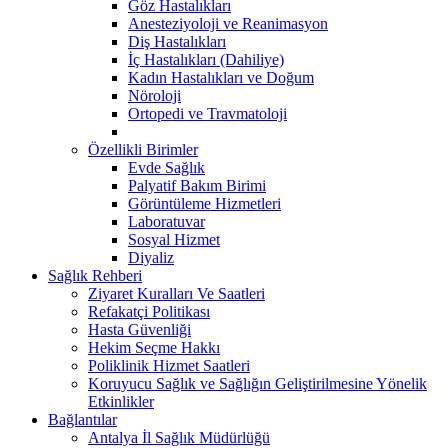
Göz Hastalıkları
Anesteziyoloji ve Reanimasyon
Diş Hastalıkları
İç Hastalıkları (Dahiliye)
Kadın Hastalıkları ve Doğum
Nöroloji
Ortopedi ve Travmatoloji
Özellikli Birimler
Evde Sağlık
Palyatif Bakım Birimi
Görüntüleme Hizmetleri
Laboratuvar
Sosyal Hizmet
Diyaliz
Sağlık Rehberi
Ziyaret Kuralları Ve Saatleri
Refakatçi Politikası
Hasta Güvenliği
Hekim Seçme Hakkı
Poliklinik Hizmet Saatleri
Koruyucu Sağlık ve Sağlığın Geliştirilmesine Yönelik
Etkinlikler
Bağlantılar
Antalya İl Sağlık Müdürlüğü