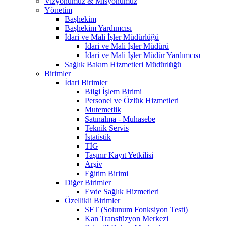
Vizyonumuz & Misyonumuz
Yönetim
Başhekim
Başhekim Yardımcısı
İdari ve Mali İşler Müdürlüğü
İdari ve Mali İşler Müdürü
İdari ve Mali İşler Müdür Yardımcısı
Sağlık Bakım Hizmetleri Müdürlüğü
Birimler
İdari Birimler
Bilgi İşlem Birimi
Personel ve Özlük Hizmetleri
Mutemetlik
Satınalma - Muhasebe
Teknik Servis
İstatistik
TİG
Taşınır Kayıt Yetkilisi
Arşiv
Eğitim Birimi
Diğer Birimler
Evde Sağlık Hizmetleri
Özellikli Birimler
SFT (Solunum Fonksiyon Testi)
Kan Transfüzyon Merkezi