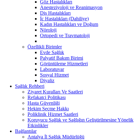
Göz Hastalıkları
Anesteziyoloji ve Reanimasyon
Diş Hastalıkları
İç Hastalıkları (Dahiliye)
Kadın Hastalıkları ve Doğum
Nöroloji
Ortopedi ve Travmatoloji
Özellikli Birimler
Evde Sağlık
Palyatif Bakım Birimi
Görüntüleme Hizmetleri
Laboratuvar
Sosyal Hizmet
Diyaliz
Sağlık Rehberi
Ziyaret Kuralları Ve Saatleri
Refakatçi Politikası
Hasta Güvenliği
Hekim Seçme Hakkı
Poliklinik Hizmet Saatleri
Koruyucu Sağlık ve Sağlığın Geliştirilmesine Yönelik
Etkinlikler
Bağlantılar
Antalya İl Sağlık Müdürlüğü