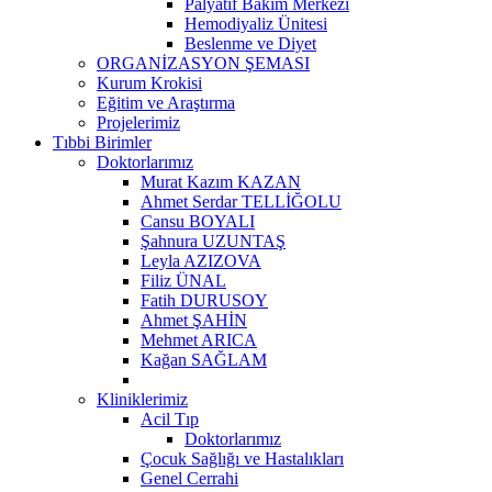
Palyatif Bakım Merkezi
Hemodiyaliz Ünitesi
Beslenme ve Diyet
ORGANİZASYON ŞEMASI
Kurum Krokisi
Eğitim ve Araştırma
Projelerimiz
Tıbbi Birimler
Doktorlarımız
Murat Kazım KAZAN
Ahmet Serdar TELLİĞOLU
Cansu BOYALI
Şahnura UZUNTAŞ
Leyla AZIZOVA
Filiz ÜNAL
Fatih DURUSOY
Ahmet ŞAHİN
Mehmet ARICA
Kağan SAĞLAM
Kliniklerimiz
Acil Tıp
Doktorlarımız
Çocuk Sağlığı ve Hastalıkları
Genel Cerrahi