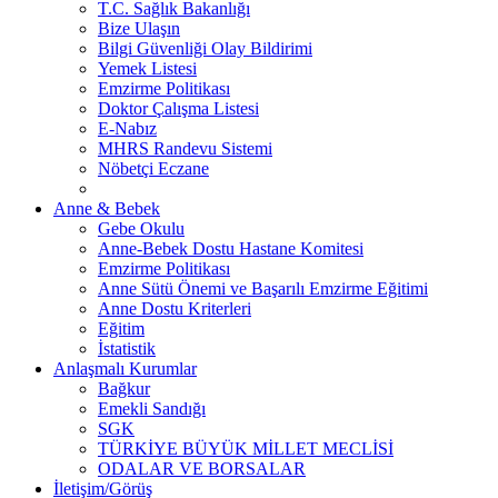
T.C. Sağlık Bakanlığı
Bize Ulaşın
Bilgi Güvenliği Olay Bildirimi
Yemek Listesi
Emzirme Politikası
Doktor Çalışma Listesi
E-Nabız
MHRS Randevu Sistemi
Nöbetçi Eczane
Anne & Bebek
Gebe Okulu
Anne-Bebek Dostu Hastane Komitesi
Emzirme Politikası
Anne Sütü Önemi ve Başarılı Emzirme Eğitimi
Anne Dostu Kriterleri
Eğitim
İstatistik
Anlaşmalı Kurumlar
Bağkur
Emekli Sandığı
SGK
TÜRKİYE BÜYÜK MİLLET MECLİSİ
ODALAR VE BORSALAR
İletişim/Görüş