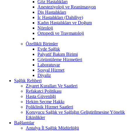
Göz Hastalıkları
Anesteziyoloji ve Reanimasyon
Diş Hastalıkları
İç Hastalıkları (Dahiliye)
Kadın Hastalıkları ve Doğum
Nöroloji
Ortopedi ve Travmatoloji
Özellikli Birimler
Evde Sağlık
Palyatif Bakım Birimi
Görüntüleme Hizmetleri
Laboratuvar
Sosyal Hizmet
Diyaliz
Sağlık Rehberi
Ziyaret Kuralları Ve Saatleri
Refakatçi Politikası
Hasta Güvenliği
Hekim Seçme Hakkı
Poliklinik Hizmet Saatleri
Koruyucu Sağlık ve Sağlığın Geliştirilmesine Yönelik
Etkinlikler
Bağlantılar
Antalya İl Sağlık Müdürlüğü