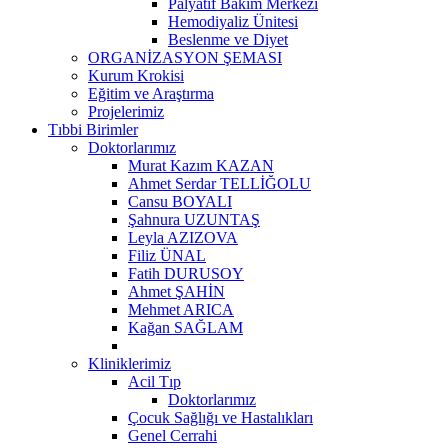
Palyatif Bakım Merkezi
Hemodiyaliz Ünitesi
Beslenme ve Diyet
ORGANİZASYON ŞEMASI
Kurum Krokisi
Eğitim ve Araştırma
Projelerimiz
Tıbbi Birimler
Doktorlarımız
Murat Kazım KAZAN
Ahmet Serdar TELLİĞOLU
Cansu BOYALI
Şahnura UZUNTAŞ
Leyla AZIZOVA
Filiz ÜNAL
Fatih DURUSOY
Ahmet ŞAHİN
Mehmet ARICA
Kağan SAĞLAM
Kliniklerimiz
Acil Tıp
Doktorlarımız
Çocuk Sağlığı ve Hastalıkları
Genel Cerrahi