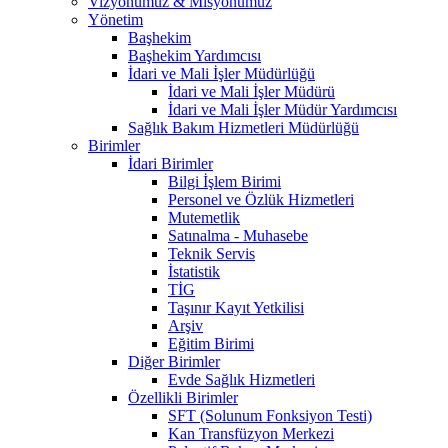
Vizyonumuz & Misyonumuz
Yönetim
Başhekim
Başhekim Yardımcısı
İdari ve Mali İşler Müdürlüğü
İdari ve Mali İşler Müdürü
İdari ve Mali İşler Müdür Yardımcısı
Sağlık Bakım Hizmetleri Müdürlüğü
Birimler
İdari Birimler
Bilgi İşlem Birimi
Personel ve Özlük Hizmetleri
Mutemetlik
Satınalma - Muhasebe
Teknik Servis
İstatistik
TİG
Taşınır Kayıt Yetkilisi
Arşiv
Eğitim Birimi
Diğer Birimler
Evde Sağlık Hizmetleri
Özellikli Birimler
SFT (Solunum Fonksiyon Testi)
Kan Transfüzyon Merkezi