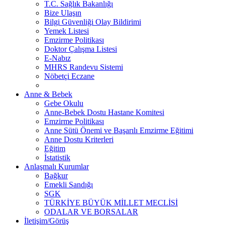
T.C. Sağlık Bakanlığı
Bize Ulaşın
Bilgi Güvenliği Olay Bildirimi
Yemek Listesi
Emzirme Politikası
Doktor Çalışma Listesi
E-Nabız
MHRS Randevu Sistemi
Nöbetçi Eczane
Anne & Bebek
Gebe Okulu
Anne-Bebek Dostu Hastane Komitesi
Emzirme Politikası
Anne Sütü Önemi ve Başarılı Emzirme Eğitimi
Anne Dostu Kriterleri
Eğitim
İstatistik
Anlaşmalı Kurumlar
Bağkur
Emekli Sandığı
SGK
TÜRKİYE BÜYÜK MİLLET MECLİSİ
ODALAR VE BORSALAR
İletişim/Görüş