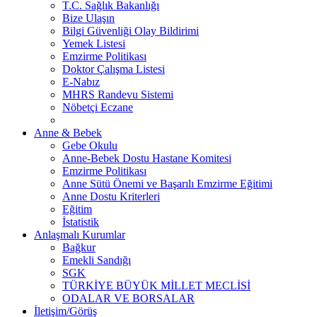
T.C. Sağlık Bakanlığı
Bize Ulaşın
Bilgi Güvenliği Olay Bildirimi
Yemek Listesi
Emzirme Politikası
Doktor Çalışma Listesi
E-Nabız
MHRS Randevu Sistemi
Nöbetçi Eczane
Anne & Bebek
Gebe Okulu
Anne-Bebek Dostu Hastane Komitesi
Emzirme Politikası
Anne Sütü Önemi ve Başarılı Emzirme Eğitimi
Anne Dostu Kriterleri
Eğitim
İstatistik
Anlaşmalı Kurumlar
Bağkur
Emekli Sandığı
SGK
TÜRKİYE BÜYÜK MİLLET MECLİSİ
ODALAR VE BORSALAR
İletişim/Görüş