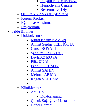
Palyatif Bakım Merkezi
Hemodiyaliz Ünitesi
Beslenme ve Diyet
ORGANİZASYON ŞEMASI
Kurum Krokisi
Eğitim ve Araştırma
Projelerimiz
Tıbbi Birimler
Doktorlarımız
Murat Kazım KAZAN
Ahmet Serdar TELLİĞOLU
Cansu BOYALI
Şahnura UZUNTAŞ
Leyla AZIZOVA
Filiz ÜNAL
Fatih DURUSOY
Ahmet ŞAHİN
Mehmet ARICA
Kağan SAĞLAM
Kliniklerimiz
Acil Tıp
Doktorlarımız
Çocuk Sağlığı ve Hastalıkları
Genel Cerrahi