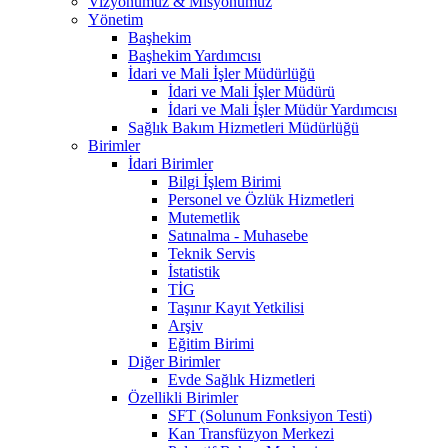
Vizyonumuz & Misyonumuz
Yönetim
Başhekim
Başhekim Yardımcısı
İdari ve Mali İşler Müdürlüğü
İdari ve Mali İşler Müdürü
İdari ve Mali İşler Müdür Yardımcısı
Sağlık Bakım Hizmetleri Müdürlüğü
Birimler
İdari Birimler
Bilgi İşlem Birimi
Personel ve Özlük Hizmetleri
Mutemetlik
Satınalma - Muhasebe
Teknik Servis
İstatistik
TİG
Taşınır Kayıt Yetkilisi
Arşiv
Eğitim Birimi
Diğer Birimler
Evde Sağlık Hizmetleri
Özellikli Birimler
SFT (Solunum Fonksiyon Testi)
Kan Transfüzyon Merkezi