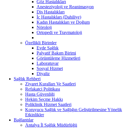
Göz Hastalıkları
Anesteziyoloji ve Reanimasyon
Diş Hastalıkları
İç Hastalıkları (Dahiliye)
Kadın Hastalıkları ve Doğum
Nöroloji
Ortopedi ve Travmatoloji
Özellikli Birimler
Evde Sağlık
Palyatif Bakım Birimi
Görüntüleme Hizmetleri
Laboratuvar
Sosyal Hizmet
Diyaliz
Sağlık Rehberi
Ziyaret Kuralları Ve Saatleri
Refakatçi Politikası
Hasta Güvenliği
Hekim Seçme Hakkı
Poliklinik Hizmet Saatleri
Koruyucu Sağlık ve Sağlığın Geliştirilmesine Yönelik
Etkinlikler
Bağlantılar
Antalya İl Sağlık Müdürlüğü