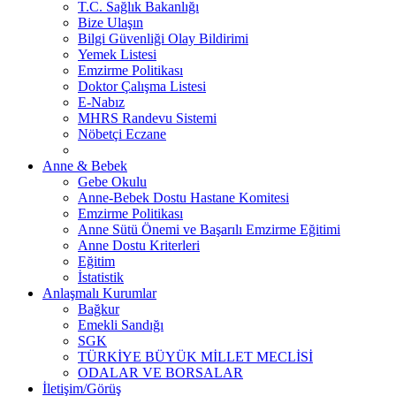
T.C. Sağlık Bakanlığı
Bize Ulaşın
Bilgi Güvenliği Olay Bildirimi
Yemek Listesi
Emzirme Politikası
Doktor Çalışma Listesi
E-Nabız
MHRS Randevu Sistemi
Nöbetçi Eczane
Anne & Bebek
Gebe Okulu
Anne-Bebek Dostu Hastane Komitesi
Emzirme Politikası
Anne Sütü Önemi ve Başarılı Emzirme Eğitimi
Anne Dostu Kriterleri
Eğitim
İstatistik
Anlaşmalı Kurumlar
Bağkur
Emekli Sandığı
SGK
TÜRKİYE BÜYÜK MİLLET MECLİSİ
ODALAR VE BORSALAR
İletişim/Görüş