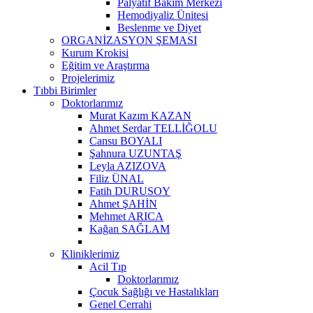
Palyatif Bakım Merkezi
Hemodiyaliz Ünitesi
Beslenme ve Diyet
ORGANİZASYON ŞEMASI
Kurum Krokisi
Eğitim ve Araştırma
Projelerimiz
Tıbbi Birimler
Doktorlarımız
Murat Kazım KAZAN
Ahmet Serdar TELLİĞOLU
Cansu BOYALI
Şahnura UZUNTAŞ
Leyla AZIZOVA
Filiz ÜNAL
Fatih DURUSOY
Ahmet ŞAHİN
Mehmet ARICA
Kağan SAĞLAM
Kliniklerimiz
Acil Tıp
Doktorlarımız
Çocuk Sağlığı ve Hastalıkları
Genel Cerrahi