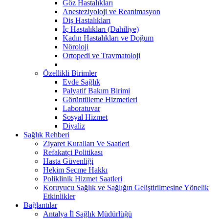
Göz Hastalıkları
Anesteziyoloji ve Reanimasyon
Diş Hastalıkları
İç Hastalıkları (Dahiliye)
Kadın Hastalıkları ve Doğum
Nöroloji
Ortopedi ve Travmatoloji
Özellikli Birimler
Evde Sağlık
Palyatif Bakım Birimi
Görüntüleme Hizmetleri
Laboratuvar
Sosyal Hizmet
Diyaliz
Sağlık Rehberi
Ziyaret Kuralları Ve Saatleri
Refakatçi Politikası
Hasta Güvenliği
Hekim Seçme Hakkı
Poliklinik Hizmet Saatleri
Koruyucu Sağlık ve Sağlığın Geliştirilmesine Yönelik
Etkinlikler
Bağlantılar
Antalya İl Sağlık Müdürlüğü