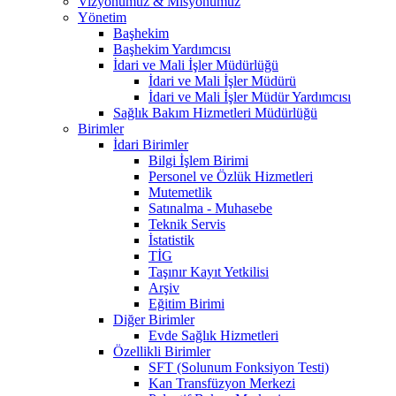
Vizyonumuz & Misyonumuz
Yönetim
Başhekim
Başhekim Yardımcısı
İdari ve Mali İşler Müdürlüğü
İdari ve Mali İşler Müdürü
İdari ve Mali İşler Müdür Yardımcısı
Sağlık Bakım Hizmetleri Müdürlüğü
Birimler
İdari Birimler
Bilgi İşlem Birimi
Personel ve Özlük Hizmetleri
Mutemetlik
Satınalma - Muhasebe
Teknik Servis
İstatistik
TİG
Taşınır Kayıt Yetkilisi
Arşiv
Eğitim Birimi
Diğer Birimler
Evde Sağlık Hizmetleri
Özellikli Birimler
SFT (Solunum Fonksiyon Testi)
Kan Transfüzyon Merkezi