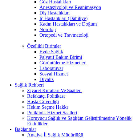
Göz Hastalıkları
Anesteziyoloji ve Reanimasyon
Diş Hastalıkları
İç Hastalıkları (Dahiliye)
Kadın Hastalıkları ve Doğum
Nöroloji
Ortopedi ve Travmatoloji
Özellikli Birimler
Evde Sağlık
Palyatif Bakım Birimi
Görüntüleme Hizmetleri
Laboratuvar
Sosyal Hizmet
Diyaliz
Sağlık Rehberi
Ziyaret Kuralları Ve Saatleri
Refakatçi Politikası
Hasta Güvenliği
Hekim Seçme Hakkı
Poliklinik Hizmet Saatleri
Koruyucu Sağlık ve Sağlığın Geliştirilmesine Yönelik
Etkinlikler
Bağlantılar
Antalya İl Sağlık Müdürlüğü