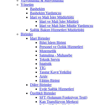
Vizyonumuz & Misyonumuz
Yönetim
Başhekim
Başhekim Yardımcısı
İdari ve Mali İşler Müdürlüğü
İdari ve Mali İşler Müdürü
İdari ve Mali İşler Müdür Yardımcısı
Sağlık Bakım Hizmetleri Müdürlüğü
Birimler
İdari Birimler
Bilgi İşlem Birimi
Personel ve Özlük Hizmetleri
Mutemetlik
Satınalma - Muhasebe
Teknik Servis
İstatistik
TİG
Taşınır Kayıt Yetkilisi
Arşiv
Eğitim Birimi
Diğer Birimler
Evde Sağlık Hizmetleri
Özellikli Birimler
SFT (Solunum Fonksiyon Testi)
Kan Transfüzyon Merkezi