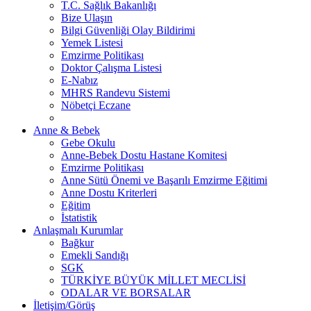
T.C. Sağlık Bakanlığı
Bize Ulaşın
Bilgi Güvenliği Olay Bildirimi
Yemek Listesi
Emzirme Politikası
Doktor Çalışma Listesi
E-Nabız
MHRS Randevu Sistemi
Nöbetçi Eczane
Anne & Bebek
Gebe Okulu
Anne-Bebek Dostu Hastane Komitesi
Emzirme Politikası
Anne Sütü Önemi ve Başarılı Emzirme Eğitimi
Anne Dostu Kriterleri
Eğitim
İstatistik
Anlaşmalı Kurumlar
Bağkur
Emekli Sandığı
SGK
TÜRKİYE BÜYÜK MİLLET MECLİSİ
ODALAR VE BORSALAR
İletişim/Görüş