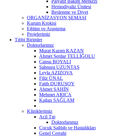
Palyatif Bakım Merkezi
Hemodiyaliz Ünitesi
Beslenme ve Diyet
ORGANİZASYON ŞEMASI
Kurum Krokisi
Eğitim ve Araştırma
Projelerimiz
Tıbbi Birimler
Doktorlarımız
Murat Kazım KAZAN
Ahmet Serdar TELLİĞOLU
Cansu BOYALI
Şahnura UZUNTAŞ
Leyla AZIZOVA
Filiz ÜNAL
Fatih DURUSOY
Ahmet ŞAHİN
Mehmet ARICA
Kağan SAĞLAM
Kliniklerimiz
Acil Tıp
Doktorlarımız
Çocuk Sağlığı ve Hastalıkları
Genel Cerrahi